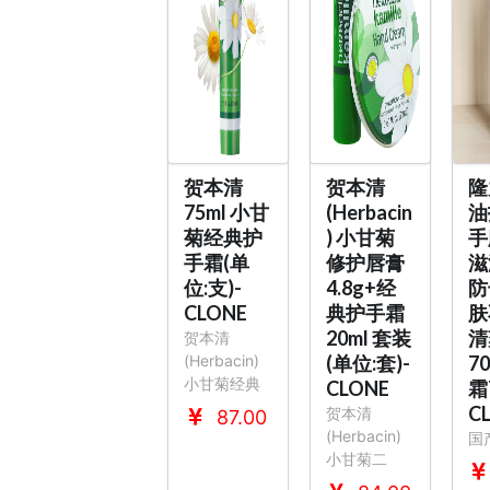
贺本清
贺本清
隆
75ml 小甘
(Herbacin
油
菊经典护
) 小甘菊
手
手霜(单
修护唇膏
滋
位:支)-
4.8g+经
防
CLONE
典护手霜
肤
20ml 套装
清
贺本清
(Herbacin)
(单位:套)-
7
小甘菊经典
CLONE
霜
C
贺本清
87.00
(Herbacin)
国
小甘菊二