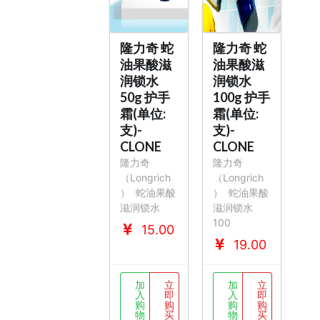
隆力奇 蛇
隆力奇 蛇
油果酸滋
油果酸滋
润锁水
润锁水
50g 护手
100g 护手
霜(单位:
霜(单位:
支)-
支)-
CLONE
CLONE
隆力奇
隆力奇
（Longrich
（Longrich
）
蛇油果酸
）
蛇油果酸
滋润锁水
滋润锁水
100
15.00
19.00
加
立
加
立
入
即
入
即
购
购
购
购
物
买
物
买