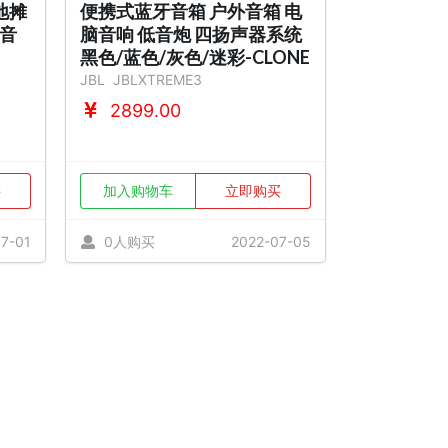
地摊
便携式蓝牙音箱 户外音箱 电
音
脑音响 低音炮 四扬声器系统
黑色/蓝色/灰色/迷彩-CLONE
JBL
JBLXTREME3
2899.00
买
加入购物车
立即购买
7-01
0人购买
2022-07-05