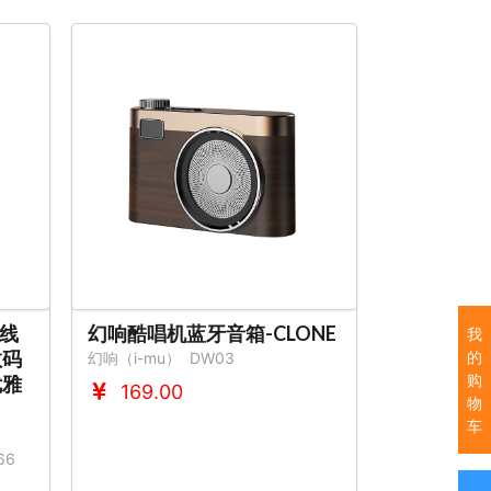
无线
幻响酷唱机蓝牙音箱-CLONE
我
数码
的
幻响（i-mu）
DW03
购
优雅
169.00
物
车
66