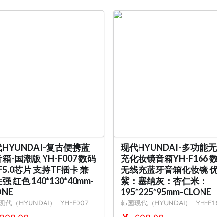
HYUNDAI-复古便携蓝
现代HYUNDAI-多功能
箱-国潮版 YH-F007 数码
充化妆镜音箱YH-F166 
5.0芯片 支持TF插卡 兼
无线充蓝牙音箱化妆镜 
强 红色 140*130*40mm-
紫：塞纳灰：杏仁米：
ONE
195*225*95mm-CLONE
现代（HYUNDAI）
YH-F007
韩国现代（HYUNDAI）
YH-F1