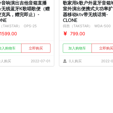
外音响演出吉他音箱直播
歌家用k歌户外蓝牙音箱
备无线蓝牙K歌唱歌便（赠
室外演出便携式大功率扩
麦克风，赠完即止）-
器移动ktv带无线话筒-
ONE
CLONE
（TAKSTAR）
OPS-25
得胜（TAKSTAR）
WDA-500
1599.00
799.00
加入购物车
立即购买
加入购物车
立即购
0人购买
2022-07-01
0人购买
2022-0