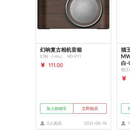
幻响复古相机音箱
猫
MW
幻响（i-mu）
HD-P11
白-
111.00
猫王
加入购物车
立即购买
0人购买
2021-06-18