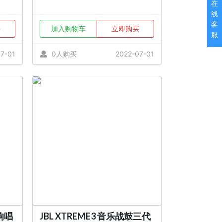
在
线
客
买
加入购物车
立即购买
服
7-01
0人购买
2022-07-01
响唱
JBL XTREME3 音乐战鼓三代