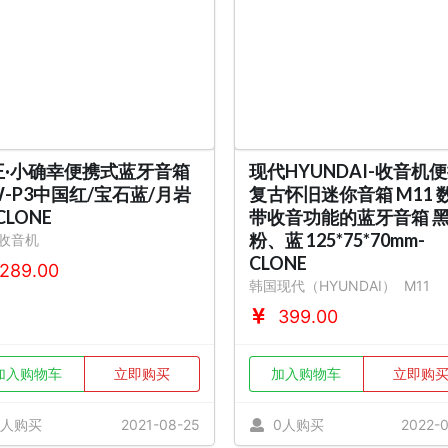
王·小确幸便携式蓝牙音箱
现代HYUNDAI-收音机
-P3中国红/宝石蓝/月岩
复古怀旧迷你音箱 M11 
CLONE
带收音功能的蓝牙音箱 
粉、蓝 125*75*70mm-
收音机
CLONE
289.00
韩国现代（HYUNDAI）
M11
399.00
加入购物车
立即购买
加入购物车
立即购
1人购买
2021-08-25
0人购买
2022-0