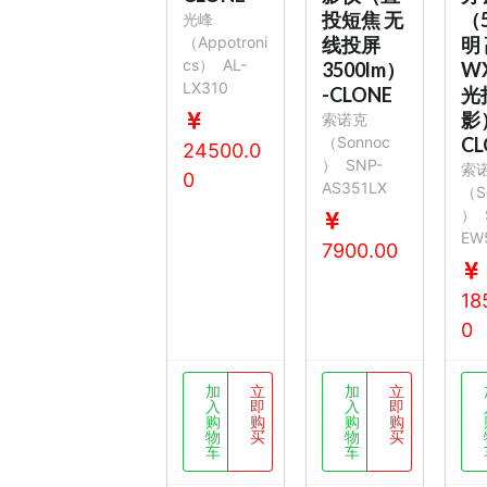
投短焦 无
（
光峰
（Appotroni
线投屏
明
cs）
AL-
3500lm）
W
LX310
-CLONE
光
影
索诺克
（Sonnoc
CL
24500.0
）
SNP-
索
0
AS351LX
（S
）
EW
7900.00
18
0
加
立
加
立
入
即
入
即
购
购
购
购
物
买
物
买
车
车