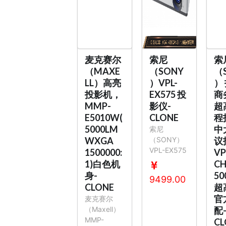
麦克赛尔
索尼
索
（MAXE
（SONY
（
LL）高亮
）VPL-
）
投影机，
EX575 投
商
MMP-
影仪-
超
E5010W(
CLONE
程
5000LM
中
索尼
WXGA
（SONY）
议
VPL-EX575
1500000:
VP
1)白色机
CH
身-
5
9499.00
CLONE
超
官
麦克赛尔
（Maxell）
配
MMP-
CL