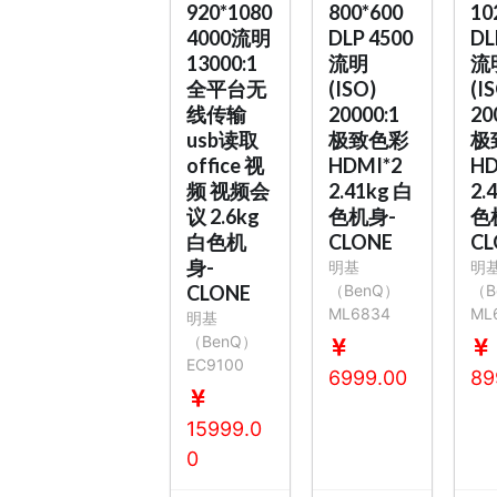
920*1080
800*600
10
4000流明
DLP 4500
DL
13000:1
流明
流
全平台无
(ISO)
(I
线传输
20000:1
20
usb读取
极致色彩
极
office 视
HDMI*2
HD
频 视频会
2.41kg 白
2.
议 2.6kg
色机身-
色
白色机
CLONE
CL
身-
明基
明
CLONE
（BenQ）
（B
ML6834
ML
明基
（BenQ）
EC9100
6999.00
89
15999.0
0