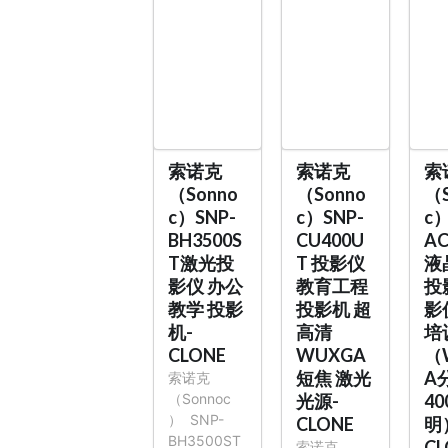
索诺克
索诺克
索
（Sonno
（Sonno
（S
c）SNP-
c）SNP-
c）
BH3500S
CU400U
AC
T激光投
T 投影仪
液
影仪 办公
教育工程
投
教学 投影
投影机 超
影
机-
高清
培
CLONE
WUXGA
（
短焦 激光
A
索诺克
（Sonnoc
光源-
4
）
SNP-
CLONE
明
BH3500ST
CL
索诺克