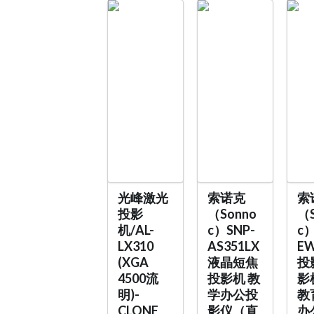
光峰激光
索诺克
索
投影
（Sonno
（S
机/AL-
c）SNP-
c）
LX310
AS351LX
EW
(XGA
液晶短焦
投
4500流
投影机 教
影
明)-
学办公投
教
CLONE
影仪（直
办