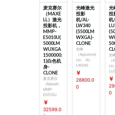
麦克赛尔
光峰激光
光
（MAXE
投影
投
LL）激光
机/AL-
机/
投影机，
LW340
LU
MMP-
(5500LM
(5
E5010U(
WXGA)-
W
5000LM
CLONE
50
WUXGA
CL
光峰
1500000:
（Appotroni
光
cs）
AL-
1)白色机
（Ap
LW340
cs
身-
LU
CLONE
麦克赛尔
28800.0
（Maxell）
29
0
MMP-
0
E5010U
32599.0